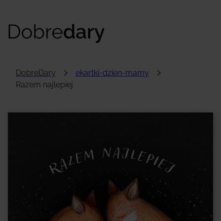
DobreDary
ekartki-dzien-mamy
Razem najlepiej
Hej!
To przykładowa treść kartki, którą samodzielnie
uzupełnisz. To tutaj zobaczysz słowa, które
wypłyną prosto z Twojego serca!
Na koniec zdecydujesz, jak chcesz przekazać
obdarowanemu swoją kartkę. Będziesz mieć