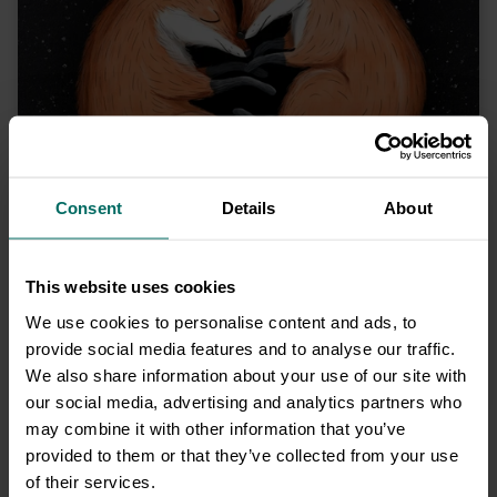
możliwość wygenerowania unikalnego linku do
kartki oraz pobrania kartki ze swoimi życzeniami w
PDF.
Tutaj znajdzie się Twój podpis <3
Consent
Details
About
Na kartce może się też znaleźć cel darowizny - możesz go także
ukryć
This website uses cookies
Zobacz tył
We use cookies to personalise content and ads, to
kartki
→
provide social media features and to analyse our traffic.
We also share information about your use of our site with
our social media, advertising and analytics partners who
may combine it with other information that you’ve
provided to them or that they’ve collected from your use
Razem najlepiej
of their services.