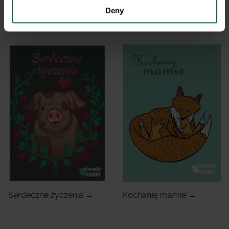
Miłosna →
Kocham! →
Deny
Serdeczne życzenia →
Kochanej mamie →