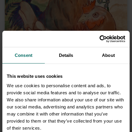
możliwość wygenerowania unikalnego linku do
kartki oraz pobrania kartki ze swoimi życzeniami w
PDF.
Tutaj znajdzie się Twój podpis <3
Consent
Details
About
Na kartce może się też znaleźć cel darowizny - możesz go także
ukryć
This website uses cookies
Zobacz tył
We use cookies to personalise content and ads, to
kartki
→
provide social media features and to analyse our traffic.
We also share information about your use of our site with
our social media, advertising and analytics partners who
may combine it with other information that you’ve
provided to them or that they’ve collected from your use
Kocham Cię #1
of their services.