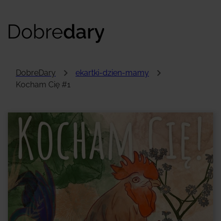
DobreDary
ekartki-dzien-mamy
Kocham Cię #1
Hej!
To przykładowa treść kartki, którą samodzielnie
uzupełnisz. To tutaj zobaczysz słowa, które
wypłyną prosto z Twojego serca!
Na koniec zdecydujesz, jak chcesz przekazać
obdarowanemu swoją kartkę. Będziesz mieć