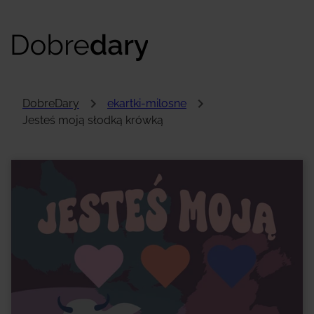
DobreDary
ekartki-milosne
Jesteś moją słodką krówką
Hej!
To przykładowa treść kartki, którą samodzielnie
uzupełnisz. To tutaj zobaczysz słowa, które
wypłyną prosto z Twojego serca!
Na koniec zdecydujesz, jak chcesz przekazać
obdarowanemu swoją kartkę. Będziesz mieć