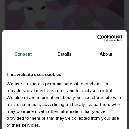
możliwość wygenerowania unikalnego linku do
kartki oraz pobrania kartki ze swoimi życzeniami w
PDF.
Tutaj znajdzie się Twój podpis <3
Consent
Details
About
Na kartce może się też znaleźć cel darowizny - możesz go także
ukryć
This website uses cookies
Zobacz tył
We use cookies to personalise content and ads, to
kartki
→
provide social media features and to analyse our traffic.
We also share information about your use of our site with
our social media, advertising and analytics partners who
may combine it with other information that you’ve
provided to them or that they’ve collected from your use
Jesteś moją słodką krówką
of their services.