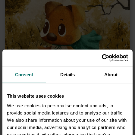
możliwość wygenerowania unikalnego linku do
kartki oraz pobrania kartki ze swoimi życzeniami w
PDF.
Tutaj znajdzie się Twój podpis <3
Na kartce może się też znaleźć cel darowizny - możesz go także
ukryć
Consent
Details
About
Zobacz tył
kartki
→
This website uses cookies
We use cookies to personalise content and ads, to
provide social media features and to analyse our traffic.
We also share information about your use of our site with
Wszystkiego najlepszego
our social media, advertising and analytics partners who
may combine it with other information that you’ve