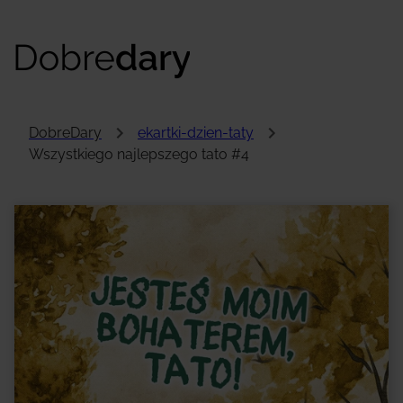
DobreDary
ekartki-dzien-taty
Wszystkiego najlepszego tato #4
Hej!
To przykładowa treść kartki, którą samodzielnie
uzupełnisz. To tutaj zobaczysz słowa, które
wypłyną prosto z Twojego serca!
Na koniec zdecydujesz, jak chcesz przekazać
obdarowanemu swoją kartkę. Będziesz mieć