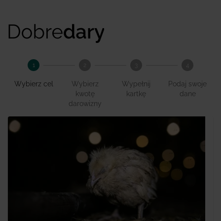
1
2
3
4
Wybierz cel
Wybierz
Wypełnij
Podaj swoje
kwotę
kartkę
dane
darowizny