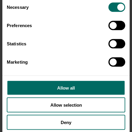
Consent
Necessary
Selection
Preferences
Statistics
Pomóż kurom opuścić ciasne
Marketing
klatki
Kura nie zasługuje na życie w ciasnej klatce.
Nioski
Allow all
w chowie klatkowym nigdy nie rozprostują swoich
skrzydeł. Pomóż wycofać jajka “trójki” i zakończ
Allow selection
chów klatkowy kur!
Wesprzyj kampanię Jak One To Znoszą.
Deny