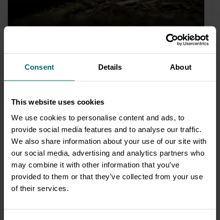
Ocal kurczaki przed cierpieniem
Consent
Details
About
Kurczaki rosną tak szybko, że nie są w stanie
utrzymać swojej masy, a ich nogi łamią się pod ich
ciężarem.
Ciało kurczaka staje się dla niego okrutną
This website uses cookies
klatką, z której nie ma ucieczki. Żyją w potwornym
We use cookies to personalise content and ads, to
ścisku i cierpią całe swoje życie.
provide social media features and to analyse our traffic.
Wesprzyj kampanię Frankenkurczak.
We also share information about your use of our site with
our social media, advertising and analytics partners who
may combine it with other information that you’ve
provided to them or that they’ve collected from your use
of their services.