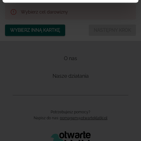
Wybierz cel darowizny
WYBIERZ INNĄ KARTKĘ
NASTĘPNY KROK
O nas
Nasze działania
Potrzebujesz pomocy?
Napisz do nas:
pomagam@otwarteklatki.pl