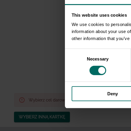
cierp
This website uses cookies
Kurczaki 
We use cookies to personalis
w stanie
information about your use of
ich nogi 
other information that you’ve
Ciało kur
okrutną k
Consent
ucieczki.
Necessary
Selection
cierpią c
Wesprzyj
Deny
Wybierz cel darowizny
WYBIERZ INNĄ KARTKĘ