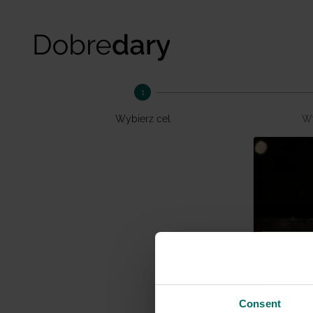
1
Wybierz cel
Wy
Ocal k
Consent