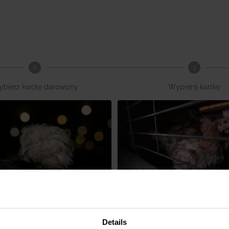
2
3
bierz kwotę darowizny
Wypełnij kartkę
urczaki przed
Pomóż kurom opu
Details