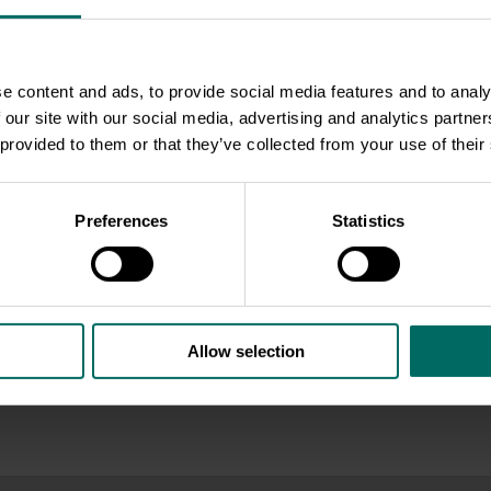
ieniem
ciasne klatki
rosną tak szybko, że nie są
Kura nie zasługuje na życi
e content and ads, to provide social media features and to analy
 utrzymać swojej masy, a
ciasnej klatce.
Nioski w cho
 our site with our social media, advertising and analytics partn
łamią się pod ich ciężarem.
klatkowym nigdy nie rozpr
 provided to them or that they’ve collected from your use of their
czaka staje się dla niego
swoich skrzydeł. Pomóż w
latką, z której nie ma
jajka “trójki” i zakończ chó
 Żyją w potwornym ścisku i
kur!
Preferences
Statistics
ałe swoje życie.
Wesprzyj kampanię Jak On
 kampanię Frankenkurczak.
Znoszą.
Allow selection