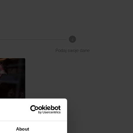
4
Podaj swoje dane
ścić
About