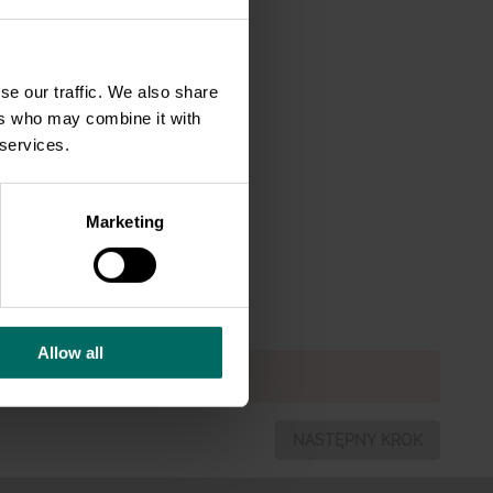
e w
se our traffic. We also share
wie
ers who may combine it with
ostują
 services.
ycofać
w klatkowy
Marketing
e To
Allow all
NASTĘPNY KROK