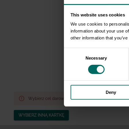
cierp
This website uses cookies
Kurczaki 
We use cookies to personalis
w stanie
information about your use of
ich nogi 
other information that you’ve
Ciało kur
okrutną k
Consent
ucieczki.
Necessary
Selection
cierpią c
Wesprzyj
Deny
Wybierz cel darowizny
WYBIERZ INNĄ KARTKĘ