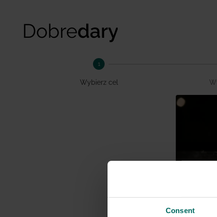
1
Wybierz cel
Wy
Ocal k
Consent