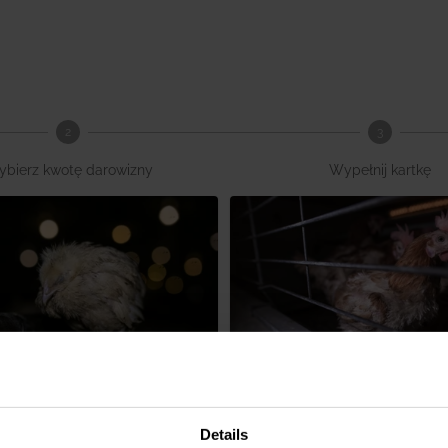
2
3
bierz kwotę darowizny
Wypełnij kartkę
urczaki przed
Pomóż kurom opu
Details