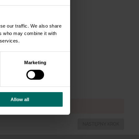
e w
se our traffic. We also share
wie
ers who may combine it with
ostują
 services.
ycofać
w klatkowy
Marketing
e To
Allow all
NASTĘPNY KROK