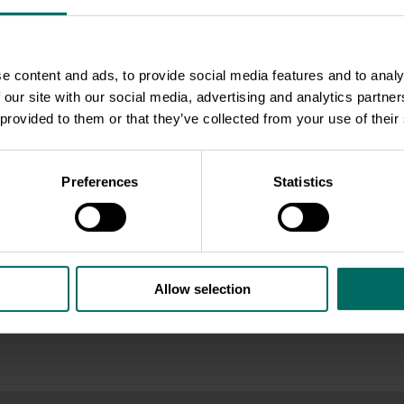
ieniem
ciasne klatki
rosną tak szybko, że nie są
Kura nie zasługuje na życi
e content and ads, to provide social media features and to analy
 utrzymać swojej masy, a
ciasnej klatce.
Nioski w cho
 our site with our social media, advertising and analytics partn
łamią się pod ich ciężarem.
klatkowym nigdy nie rozpr
 provided to them or that they’ve collected from your use of their
czaka staje się dla niego
swoich skrzydeł. Pomóż w
latką, z której nie ma
jajka “trójki” i zakończ chó
 Żyją w potwornym ścisku i
kur!
Preferences
Statistics
ałe swoje życie.
Wesprzyj kampanię Jak On
 kampanię Frankenkurczak.
Znoszą.
Allow selection