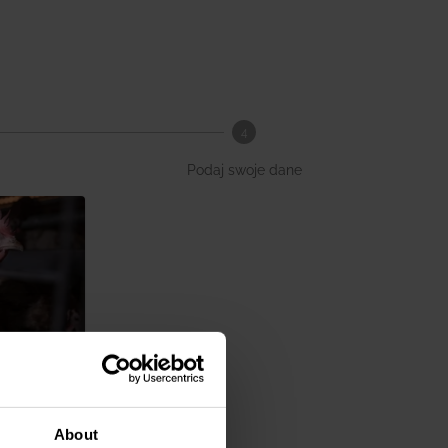
4
Podaj swoje dane
ścić
About