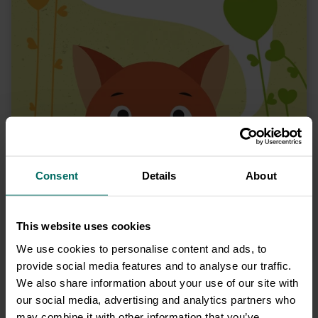
możliwość wygenerowania unikalnego linku do
kartki oraz pobrania kartki ze swoimi życzeniami w
PDF.
Tutaj znajdzie się Twój podpis <3
Na kartce może się też znaleźć cel darowizny - możesz go także
ukryć
Consent
Details
About
Zobacz tył
kartki
→
This website uses cookies
We use cookies to personalise content and ads, to
provide social media features and to analyse our traffic.
We also share information about your use of our site with
Wszystkiego najlepszego
our social media, advertising and analytics partners who
may combine it with other information that you’ve