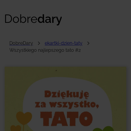
DobreDary
ekartki-dzien-taty
Wszystkiego najlepszego tato #2
Hej!
To przykładowa treść kartki, którą samodzielnie
uzupełnisz. To tutaj zobaczysz słowa, które
wypłyną prosto z Twojego serca!
Na koniec zdecydujesz, jak chcesz przekazać
obdarowanemu swoją kartkę. Będziesz mieć